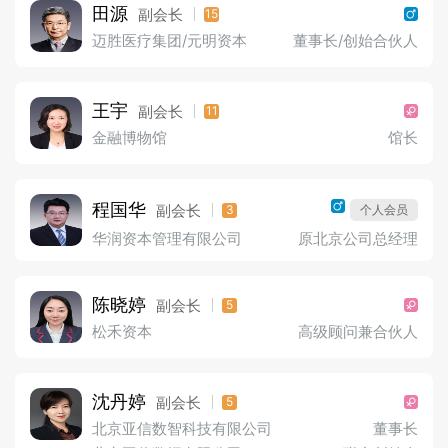
田源
副会长
15
迈胜医疗集团/元明资本
董事长/创始合伙人
王宇
副会长
11
金融博物馆
馆长
程国华
副会长
3
个人会员
华润资本管理有限公司
原北京公司总经理
陈晓婷
副会长
5
松禾资本
高级顾问兼合伙人
沈丹婷
副会长
5
北京亚信数智科技有限公司
董事长