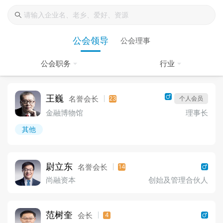
公会领导
公会理事
公会职务
行业
王巍
名誉会长
23
个人会员
金融博物馆
理事长
其他
尉立东
名誉会长
14
尚融资本
创始及管理合伙人
范树奎
会长
4