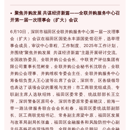
• 聚焦并购发展 共谋经济新篇——全联并购服务中心召
开第一届一次理事会（扩大）会议
6月10日，深圳市福田区全联并购服务中心第一届一次理事
会（扩大）会议在福田区国瓷永丰源国瓷馆召开，选举理
事会成员，审议中心章程、工作制度、2025年工作计划，
并围绕“聚焦并购发展 共谋经济新篇”主题开展研讨交流。
全国政协委员、全联并购公会会长、中联资产评估集团有
限公司董事长范树奎，全联并购公会秘书长沈联合，全联
并购公会理事、并购维权专委会主任、全联并购服务中心
筹备组负责人王心波等出席了会议，深圳市、区各级领导
也表达了该项会议的重视与支持：市工商联党组成员、专
职副主席人选耿绍炜，福田区委常委、统战部部长王立
萍，深圳警备区原司令、深圳市委原常委崔晓汉，前海一
带一路法律服务联合会会长杜春，福田区委统战部副部
长、区工商联党组书记、常务副主席梁中原，福田区发展
与改革局副局长张鑫，福田区金融服务和风险防控中心副
主任高杨莅临现场指导。全联并购公会总顾问、公会金融