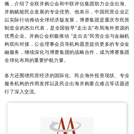
佩，介绍了全联并购公会和中联评估集团助力企业出海、
并购赋能民企发展的专业优势。他表示，中国民营企业正
以实际行动推动全球经济版发展，博赛集团是重庆市民营
制造业的杰出代表，是全国较早“走出去”布局海外资源的
优秀企业。并购公会积极推动 “走出去”民营企业与金融机
构双向对接，公会理事会员等机构愿意提供更多的专业金
融服务，继续深化与博赛集团的战略合作，成为博赛集团
全球化布局的重要护航力量。
各方还围绕民营经济的国际化、民企海外投资现状、专业
服务机构的作用发挥以及民企出海并购要点难点等话题进
行了深入交流。