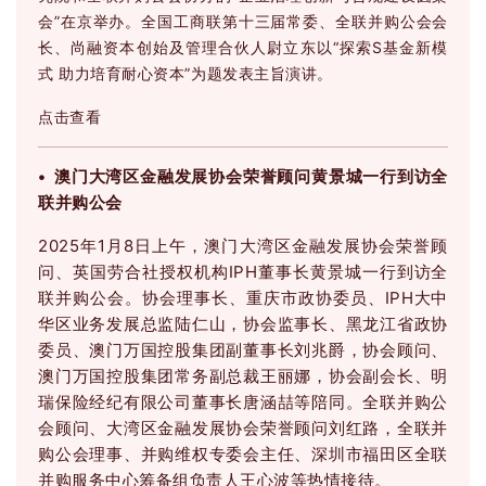
会”在京举办。全国工商联第十三届常委、全联并购公会会
长、尚融资本创始及管理合伙人尉立东以“探索S基金新模
式 助力培育耐心资本”为题发表主旨演讲。
点击查看
• 澳门大湾区金融发展协会荣誉顾问黄景城一行到访全
联并购公会
2025年1月8日上午，澳门大湾区金融发展协会荣誉顾
问、英国劳合社授权机构IPH董事长黄景城一行到访全
联并购公会。
协会理事长、重庆市政协委员、IPH大中
华区业务发展总监陆仁山，协会监事长、黑龙江省政协
委员、澳门万国控股集团副董事长刘兆爵，协会顾问、
澳门万国控股集团常务副总裁王丽娜，协会副会长、明
瑞保险经纪有限公司董事长唐涵喆等陪同。
全联并购公
会顾问、大湾区金融发展协会荣誉顾问刘红路，全联并
购公会理事、并购维权专委会主任、深圳市福田区全联
并购服务中心筹备组负责人王心波等热情接待。