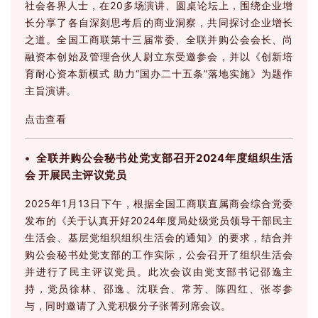
社会各界人士，在20多场演讲、圆桌论坛上，围绕企业增
长分享了各自深刻思考后的商业洞察，共同探讨企业增长
之道。全国工商联第十三届常委、全联并购公会会长、尚
融资本创始及管理合伙人尉立东受邀参会，并以《创新培
育耐心资本新模式 助力“国办二十五条”落地实施》为题作
主旨演讲。
点击查看
• 全联并购公会秘书处党支部召开2024年度组织生活
会 开展民主评议党员
2025年1月13日下午，根据全国工商联直属商会综合党委
发布的《关于认真开好2024年度局处级党员领导干部民主
生活会、基层党组织组织生活会的通知》的要求，结合并
购公会秘书处党支部的工作实际，公会召开了组织生活会
并进行了民主评议党员。此次会议由党支部书记邵逸主
持，党员徐林、邵逸、沈联合、常芳、陈四红、张岑参
与，同时邀请了入党积极分子张菁列席会议。