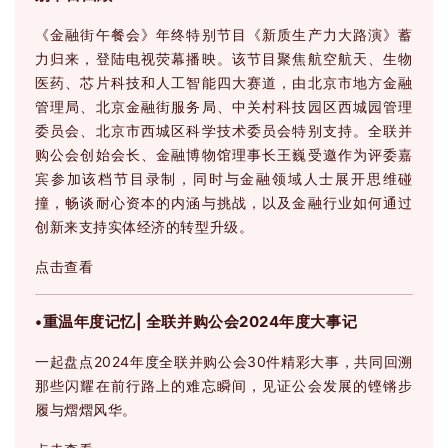
《金融街午餐会》年终特别节目《新质生产力大路演》蓄
力归来，登陆电视荧幕播映。该节目聚焦航空航天、生物
医药、芯片科技和人工智能四大赛道，由北京市地方金融
管理局、北京金融街服务局、中关村科技园区西城园管理
委员会、北京市西城区科学技术委员会特别支持。全联并
购公会创始会长、金融博物馆理事长王巍受邀作为评委嘉
宾参加该档节目录制，同时与金融领域人士展开思维碰
撞，畅谈耐心资本的内涵与挑战，以及金融行业如何通过
创新来支持实体经济的转型升级。
点击查看
•重温年度记忆| 全联并购公会2024年度大事记
一起盘点2024年度全联并购公会30件精彩大事，共同回溯
那些闪耀在前行路上的难忘瞬间，见证公会发展的铿锵步
履与熠熠风华。